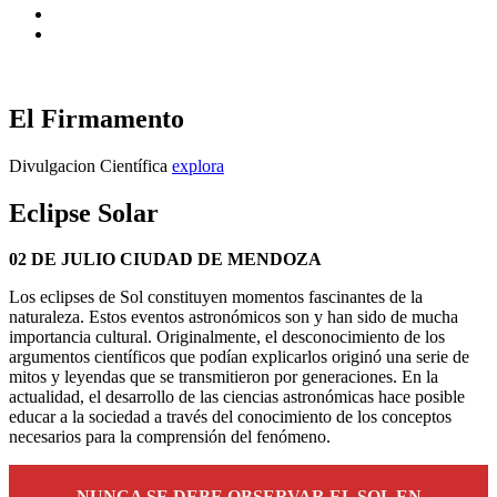
Instagram
X
El Firmamento
El
Divulgacion Científica
explora
Firmamento
Eclipse Solar
Publicado
por
21
admin
02 DE JULIO CIUDAD DE MENDOZA
el
junio,
Los eclipses de Sol constituyen momentos fascinantes de la
2019
22
naturaleza. Estos eventos astronómicos son y han sido de mucha
julio,
importancia cultural. Originalmente, el desconocimiento de los
2019
argumentos científicos que podían explicarlos originó una serie de
mitos y leyendas que se transmitieron por generaciones. En la
actualidad, el desarrollo de las ciencias astronómicas hace posible
educar a la sociedad a través del conocimiento de los conceptos
necesarios para la comprensión del fenómeno.
NUNCA SE DEBE OBSERVAR EL SOL EN