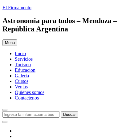
Skip
El Firmamento
to
content
Astronomia para todos – Mendoza –
República Argentina
Menu
Inicio
Servicios
Turismo
Educacion
Galeria
Cursos
Ventas
Quienes somos
Contactenos
Search
Buscar:
Buscar
Social
Menu
Facebook
Youtube