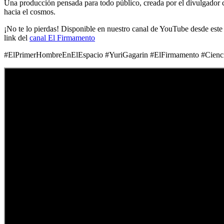
2025
Una producción pensada para todo público, creada por el divulgador c
hacia el cosmos.
¡No te lo pierdas! Disponible en nuestro canal de YouTube desde este 
link del
canal El Firmamento
#ElPrimerHombreEnElEspacio #YuriGagarin #ElFirmamento #CienciaP