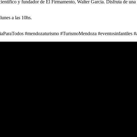
ientífico y fundador de El Firmamento, Walter García. Disfruta de una e
lunes a las 10hs.
araTodos #mendozaturismo #TurismoMendoza #eventosinfantiles #ast