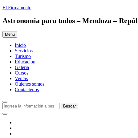
Skip
El Firmamento
to
content
Astronomia para todos – Mendoza – Repúb
Menu
Inicio
Servicios
Turismo
Educacion
Galeria
Cursos
Ventas
Quienes somos
Contactenos
Search
Buscar:
Buscar
Social
Menu
Facebook
Youtube
Instagram