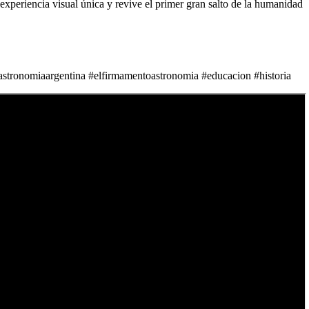
xperiencia visual única y revive el primer gran salto de la humanidad
ronomiaargentina #elfirmamentoastronomia #educacion #historia