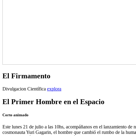
El Firmamento
El
Divulgacion Científica
explora
Firmamento
El Primer Hombre en el Espacio
Publicado
por
21
admin
Corto animado
el
julio,
2025
7
Este lunes 21 de julio a las 10hs, acompáñanos en el lanzamiento de
agosto,
cosmonauta Yuri Gagarin, el hombre que cambió el rumbo de la humani