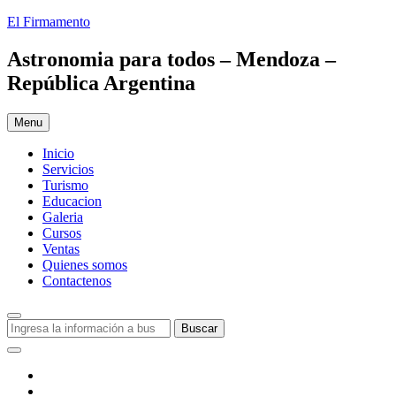
Skip
El Firmamento
to
content
Astronomia para todos – Mendoza –
República Argentina
Menu
Inicio
Servicios
Turismo
Educacion
Galeria
Cursos
Ventas
Quienes somos
Contactenos
Search
Buscar:
Buscar
Social
Menu
Facebook
Youtube