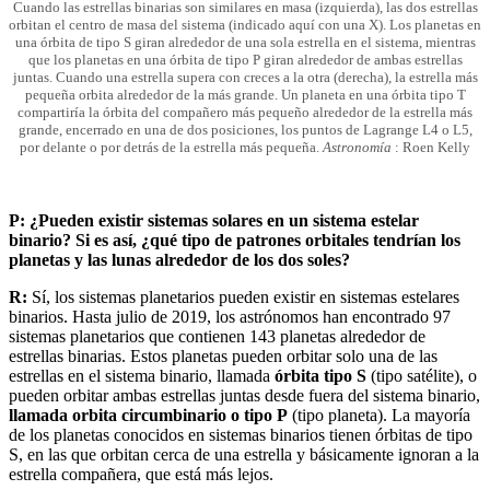
mayo,
Cuando las estrellas binarias son similares en masa (izquierda), las dos estrellas
2023
3
orbitan el centro de masa del sistema (indicado aquí con una X). Los planetas en
mayo,
una órbita de tipo S giran alrededor de una sola estrella en el sistema, mientras
2023
que los planetas en una órbita de tipo P giran alrededor de ambas estrellas
juntas. Cuando una estrella supera con creces a la otra (derecha), la estrella más
pequeña orbita alrededor de la más grande. Un planeta en una órbita tipo T
compartiría la órbita del compañero más pequeño alrededor de la estrella más
grande, encerrado en una de dos posiciones, los puntos de Lagrange L4 o L5,
por delante o por detrás de la estrella más pequeña.
Astronomía
: Roen Kelly
P: ¿Pueden existir sistemas solares en un sistema estelar
binario? Si es así, ¿qué tipo de patrones orbitales tendrían los
planetas y las lunas alrededor de los dos soles?
R:
Sí, los sistemas planetarios pueden existir en sistemas estelares
binarios. Hasta julio de 2019, los astrónomos han encontrado 97
sistemas planetarios que contienen 143 planetas alrededor de
estrellas binarias. Estos planetas pueden orbitar solo una de las
estrellas en el sistema binario, llamada
órbita tipo S
(tipo satélite), o
pueden orbitar ambas estrellas juntas desde fuera del sistema binario,
llamada orbita circumbinario o tipo P
(tipo planeta). La mayoría
de los planetas conocidos en sistemas binarios tienen órbitas de tipo
S, en las que orbitan cerca de una estrella y básicamente ignoran a la
estrella compañera, que está más lejos.