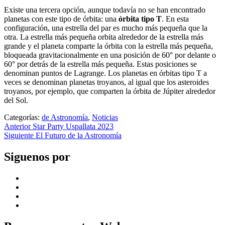
Existe una tercera opción, aunque todavía no se han encontrado
planetas con este tipo de órbita: una
órbita tipo T
. En esta
configuración, una estrella del par es mucho más pequeña que la
otra. La estrella más pequeña orbita alrededor de la estrella más
grande y el planeta comparte la órbita con la estrella más pequeña,
bloqueada gravitacionalmente en una posición de 60° por delante o
60° por detrás de la estrella más pequeña. Estas posiciones se
denominan puntos de Lagrange. Los planetas en órbitas tipo T a
veces se denominan planetas troyanos, al igual que los asteroides
troyanos, por ejemplo, que comparten la órbita de Júpiter alrededor
del Sol.
Categorías:
de Astronomía
,
Noticias
Navegación
Entrada
Anterior
Star Party Uspallata 2023
anterior:
Entrada
Siguiente
El Futuro de la Astronomía
de
siguiente:
entradas
Siguenos por
Facebook
Youtube
Instagram
X