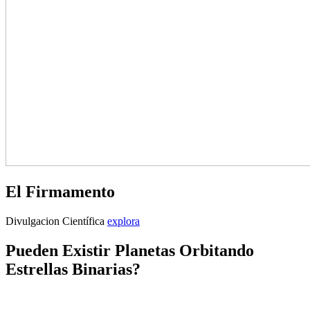
El Firmamento
El
Divulgacion Científica
explora
Firmamento
Pueden Existir Planetas Orbitando
Estrellas Binarias?
Publicado
por
3
admin
el