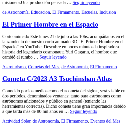
El
misionera.Una producción pensada …
Seguir leyendo
Mono
by
Categories:
Public
admin
de Astronomía
,
Educacion
,
El Firmamento
,
Escuelas
,
Inclusion
21
Juan
el
julio,
2025
7
El Primer Hombre en el Espacio
agosto
2025
Corto animado Este lunes 21 de julio a las 10hs, acompáñanos en el
lanzamiento de nuestro corto animado 3D “El Primer Hombre en el
Espacio” en YouTube. Descubre en pocos minutos la inspiradora
historia del legendario cosmonauta Yuri Gagarin, el hombre que
El
cambió el rumbo …
Seguir leyendo
Primer
by
Categories:
Publi
admin
Astroturismo
,
Cometas del Mes
,
de Astronomía
,
El Firmamento
30
Hombre
el
septi
en
2024
el
Cometa C/2023 A3 Tsuchinshan Atlas
septi
Espacio
2024
Conocido por los medios como el «cometa del siglo», será visible en
dos períodos, denominados ventanas; tanto para astrónomos como
astrónomos aficionados y público en general (teniendo las
herramientas correctas). Dicho cometa tiene gran importancia debido
Cometa
a que tarda más de 80 mil años en …
Seguir leyendo
C/2023
by
Categories:
Publ
admin
Actividad Solar
,
de Astronomía
,
El Firmamento
,
Eventos del Mes
19
A3
el
sept
Tsuchinshan