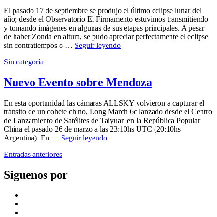
2024
Ecli
El pasado 17 de septiembre se produjo el último eclipse lunar del
Sola
año; desde el Observatorio El Firmamento estuvimos transmitiendo
y tomando imágenes en algunas de sus etapas principales. A pesar
de haber Zonda en altura, se pudo apreciar perfectamente el eclipse
Eclipse
sin contratiempos o …
Seguir leyendo
Parcial
by
Categories:
Publicado
admin
Sin categoría
27
Lunar
el
marzo,
2024
2024
27
Nuevo Evento sobre Mendoza
marzo,
2024
En esta oportunidad las cámaras ALLSKY volvieron a capturar el
tránsito de un cohete chino, Long March 6c lanzado desde el Centro
de Lanzamiento de Satélites de Taiyuan en la República Popular
China el pasado 26 de marzo a las 23:10hs UTC (20:10hs
Nuevo
Argentina). En …
Seguir leyendo
Evento
by
Navegación
admin
Entradas anteriores
sobre
Mendoza
de
Siguenos por
entradas
Facebook
Youtube
Instagram