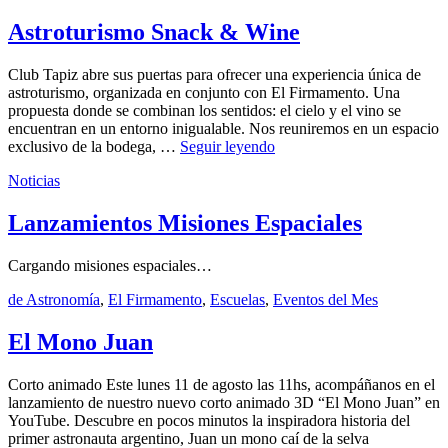
el
abril,
las
2026
21
Estrellas
Astroturismo Snack & Wine
julio,
2026
Club Tapiz abre sus puertas para ofrecer una experiencia única de
astroturismo, organizada en conjunto con El Firmamento. Una
propuesta donde se combinan los sentidos: el cielo y el vino se
encuentran en un entorno inigualable. Nos reuniremos en un espacio
Astroturismo
exclusivo de la bodega, …
Seguir leyendo
Snack
by
Categories:
Publicado
admin
Noticias
1
&
el
febrero,
Wine
2026
22
Lanzamientos Misiones Espaciales
junio,
2026
Cargando misiones espaciales…
by
Categories:
Publicado
admin
de Astronomía
,
El Firmamento
,
Escuelas
,
Eventos del Mes
22
el
julio,
2025
18
El Mono Juan
agosto,
2025
Corto animado Este lunes 11 de agosto las 11hs, acompáñanos en el
lanzamiento de nuestro nuevo corto animado 3D “El Mono Juan” en
YouTube. Descubre en pocos minutos la inspiradora historia del
primer astronauta argentino, Juan un mono caí de la selva