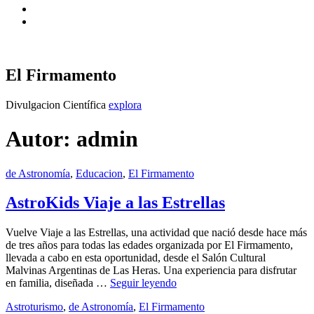
Instagram
X
El Firmamento
El
Divulgacion Científica
explora
Firmamento
Autor:
admin
Categories:
Publicado
de Astronomía
,
Educacion
,
El Firmamento
30
el
junio,
2026
6
AstroKids Viaje a las Estrellas
agosto,
2026
Vuelve Viaje a las Estrellas, una actividad que nació desde hace más
de tres años para todas las edades organizada por El Firmamento,
llevada a cabo en esta oportunidad, desde el Salón Cultural
Malvinas Argentinas de Las Heras. Una experiencia para disfrutar
AstroKids
en familia, diseñada …
Seguir leyendo
Viaje
by
Categories:
Publicado
admin
Astroturismo
,
de Astronomía
,
El Firmamento
15
a