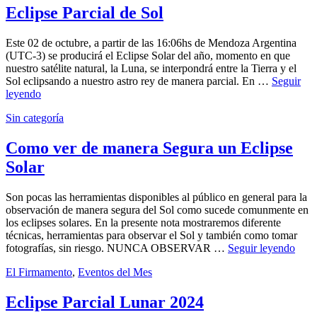
202
Atlas
Eclipse Parcial de Sol
sept
202
Este 02 de octubre, a partir de las 16:06hs de Mendoza Argentina
(UTC-3) se producirá el Eclipse Solar del año, momento en que
nuestro satélite natural, la Luna, se interpondrá entre la Tierra y el
Sol eclipsando a nuestro astro rey de manera parcial. En …
Seguir
Eclipse
leyendo
Parcial
by
Categories:
Publicado
admin
Sin categoría
18
de
el
septiembre,
Sol
2024
24
Como ver de manera Segura un Eclipse
septiembre,
Solar
2024
Son pocas las herramientas disponibles al público en general para la
observación de manera segura del Sol como sucede comunmente en
los eclipses solares. En la presente nota mostraremos diferente
técnicas, herramientas para observar el Sol y también como tomar
Com
fotografías, sin riesgo. NUNCA OBSERVAR …
Seguir leyendo
ver
by
Categories:
Publicado
admin
El Firmamento
,
Eventos del Mes
18
de
el
septiembre,
mane
2024
18
Segu
Eclipse Parcial Lunar 2024
septiembre,
un