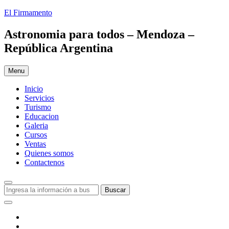
Skip
El Firmamento
to
content
Astronomia para todos – Mendoza –
República Argentina
Menu
Inicio
Servicios
Turismo
Educacion
Galeria
Cursos
Ventas
Quienes somos
Contactenos
Search
Buscar:
Buscar
Social
Menu
Facebook
Youtube