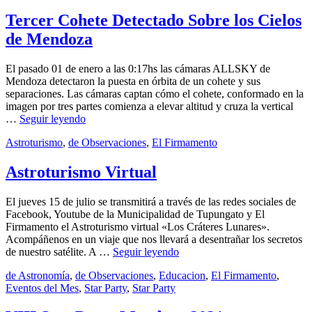
el
enero,
Eclipse
2022
17
Solar
Tercer Cohete Detectado Sobre los Cielos
enero,
de
de Mendoza
2022
abril
2022
El pasado 01 de enero a las 0:17hs las cámaras ALLSKY de
Mendoza detectaron la puesta en órbita de un cohete y sus
separaciones. Las cámaras captan cómo el cohete, conformado en la
imagen por tres partes comienza a elevar altitud y cruza la vertical
Tercer
…
Seguir leyendo
Cohete
by
Categories:
Publicado
admin
Astroturismo
,
de Observaciones
,
El Firmamento
13
Detectado
el
julio,
Sobre
2021
14
los
Astroturismo Virtual
julio,
Cielos
2021
de
El jueves 15 de julio se transmitirá a través de las redes sociales de
Mendoza
Facebook, Youtube de la Municipalidad de Tupungato y El
Firmamento el Astroturismo virtual «Los Cráteres Lunares».
Acompáñenos en un viaje que nos llevará a desentrañar los secretos
Astroturismo
de nuestro satélite. A …
Seguir leyendo
Virtual
by
Categories:
admin
de Astronomía
,
de Observaciones
,
Educacion
,
El Firmamento
,
Publicado
Eventos del Mes
,
Star Party
,
Star Party
7
el
junio,