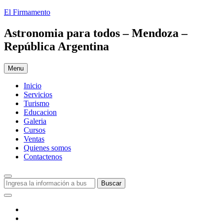
Skip
El Firmamento
to
content
Astronomia para todos – Mendoza –
República Argentina
Menu
Inicio
Servicios
Turismo
Educacion
Galeria
Cursos
Ventas
Quienes somos
Contactenos
Search
Buscar:
Buscar
Social
Menu
Facebook
Youtube