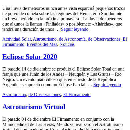
Una lluvia de meteoros nunca antes vista esparcirá pequeños trozos
de polvo de cometa sobre las regiones del Hemisferio Sur durante
un breve período en la próxima primavera. La lluvia de meteoros
que algunos la llaman «Finlíadas» o posiblemete «Altáridas», que
Se
tendrá una duración de unos …
Seguir leyendo
viene
by
Categories:
admin
Actividad Solar
,
Astroturismo
,
de Astronomía
,
de Observaciones
,
El
una
Publicado
Firmamento
,
Eventos del Mes
,
Noticias
14
lluvia
el
diciembre,
de
2020
15
Meteoros
Eclipse Solar 2020
diciembre,
jamás
2020
vista
El pasado 14 de diciembre se produjo el Eclipse Solar Total en una
franja que une Junín de los Andes – Neuquén y Las Grutas – Río
Negro. Un evento maravilloso que, en el resto de la República
Ecli
Argentina se apreció como un Eclipse Parcial. …
Seguir leyendo
Sola
by
Categories:
Publicado
admin
Astroturismo
,
de Observaciones
,
El Firmamento
7
2020
el
diciembre,
2020
7
Astroturismo Virtual
diciembre,
2020
El pasado 04 de diciembre El Firmamento en conjunto con la
Municipalidad de Las Heras, Mendoza, realizaron el Astroturismo
Virtual denominado «Las Constelaciones de Primavera y Verano».