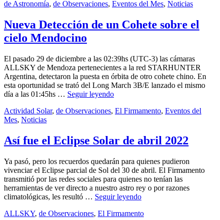
by
Categories:
Publicad
admin
de Astronomía
,
de Observaciones
,
Eventos del Mes
,
Noticias
3
Uspallata
el
enero,
2023
2023
3
Nueva Detección de un Cohete sobre el
enero,
cielo Mendocino
2023
El pasado 29 de diciembre a las 02:39hs (UTC-3) las cámaras
ALLSKY de Mendoza pertenecientes a la red STARHUNTER
Argentina, detectaron la puesta en órbita de otro cohete chino. En
esta oportunidad se trató del Long March 3B/E lanzado el mismo
Nueva
día a las 01:45hs …
Seguir leyendo
Detección
by
Categories:
admin
Actividad Solar
,
de Observaciones
,
El Firmamento
,
Eventos del
de
Publicado
Mes
,
Noticias
1
un
el
mayo,
Cohete
2022
1
sobre
Así fue el Eclipse Solar de abril 2022
mayo,
el
2022
cielo
Ya pasó, pero los recuerdos quedarán para quienes pudieron
Mendocino
vivenciar el Eclipse parcial de Sol del 30 de abril. El Firmamento
transmitió por las redes sociales para quienes no tenían las
herramientas de ver directo a nuestro astro rey o por razones
Así
climatológicas, les resultó …
Seguir leyendo
fue
by
Categories:
Publicado
admin
ALLSKY
,
de Observaciones
,
El Firmamento
17
el