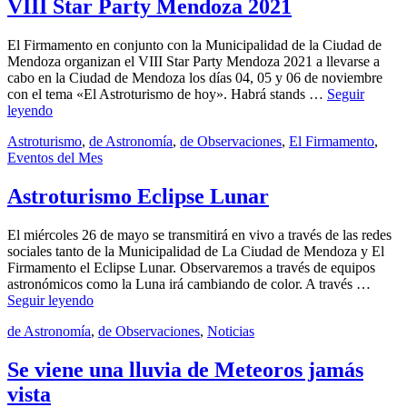
2021
26
VIII Star Party Mendoza 2021
septiembre,
2021
El Firmamento en conjunto con la Municipalidad de la Ciudad de
Mendoza organizan el VIII Star Party Mendoza 2021 a llevarse a
cabo en la Ciudad de Mendoza los días 04, 05 y 06 de noviembre
con el tema «El Astroturismo de hoy». Habrá stands …
Seguir
VIII
leyendo
Star
by
Categories:
admin
Astroturismo
,
de Astronomía
,
de Observaciones
,
El Firmamento
,
Party
Publicado
Eventos del Mes
20
Mendoza
el
mayo,
2021
2021
23
Astroturismo Eclipse Lunar
mayo,
2021
El miércoles 26 de mayo se transmitirá en vivo a través de las redes
sociales tanto de la Municipalidad de La Ciudad de Mendoza y El
Firmamento el Eclipse Lunar. Observaremos a través de equipos
astronómicos como la Luna irá cambiando de color. A través …
Astroturismo
Seguir leyendo
Eclipse
by
Categories:
Publicado
admin
de Astronomía
,
de Observaciones
,
Noticias
11
Lunar
el
mayo,
2021
11
Se viene una lluvia de Meteoros jamás
mayo,
vista
2021