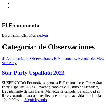
Instagram
X
El Firmamento
El
Divulgacion Científica
explora
Firmamento
Categoría:
de Observaciones
Categories:
de Astronomía
,
de Observaciones
,
El Firmamento
,
Eventos del Mes
,
Publicado
Star Party
19
el
marzo,
2023
27
Star Party Uspallata 2023
abril,
2023
SUSPENDIDO Por motivos ajenos a El Firmamento el Tercer Star
Party Uspallata 2023 a llevarse a cabo en el Distrito de Uspallata,
Departamento de Las Heras, Mendoza se cancela. La actividad es
libre y gratuita. Para quienes llevan equipos, la actividad inicia a las
Star
19-19:30hs …
Seguir leyendo
Party